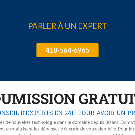
PARLER À UN EXPERT
418-564-6965
UMISSION GRATU
NSEIL D’EXPERTS EN 24H POUR AVOIR UN P
és de nouvelles technologie dans le domaine depuis 30 ans. Domoti
 en maitrisant les dépenses d’énergie de votre domicile. Pour le m