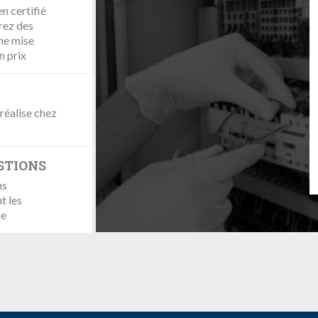
n certifié
rez des
une mise
n prix
réalise chez
STIONS
ns
t les
ue