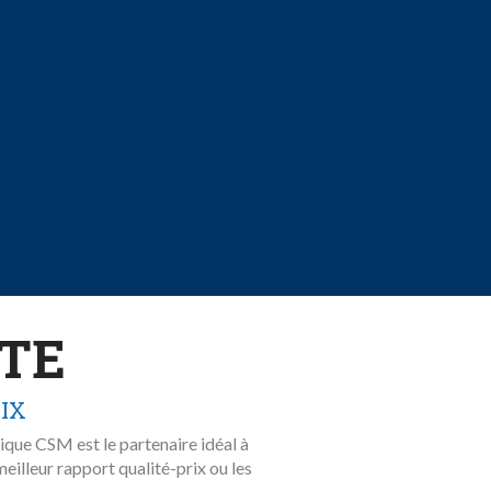
ITE
RIX
que CSM est le partenaire idéal à
eilleur rapport qualité-prix ou les