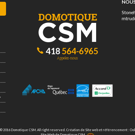
NOUS
Stone
mtrud
418
564-6965
Appelez-nous
y
© 2016 Domotique CSM. All right reserved.
Création de Site web et référencement : Oo
Site Web de Domotique CSM