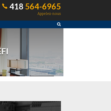
418
564-6965
Appelez-nous
FI