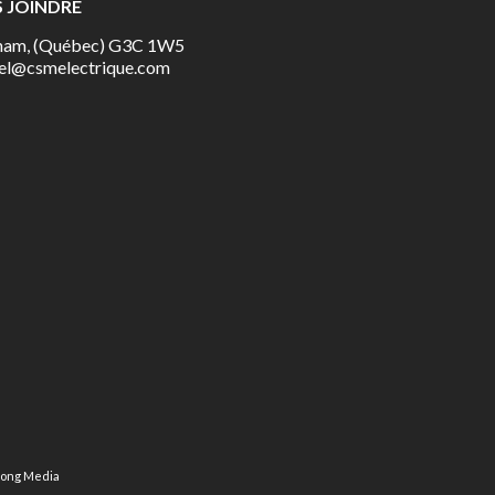
 JOINDRE
ham, (Québec) G3C 1W5
el@csmelectrique.com
long Media